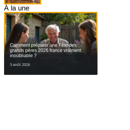
À la une
Comment préparer une Fête des
grands pères 2026 france vraiment
inoubliable ?
3 août 2026