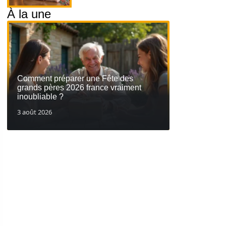
À la une
Comment préparer une Fête des
grands pères 2026 france vraiment
inoubliable ?
3 août 2026