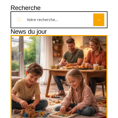
Recherche
News du jour