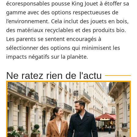
écoresponsables pousse King Jouet à étoffer sa
gamme avec des options respectueuses de
l’environnement. Cela inclut des jouets en bois,
des matériaux recyclables et des produits bio.
Les parents se sentent encouragés à
sélectionner des options qui minimisent les
impacts négatifs sur la planète.
Ne ratez rien de l'actu