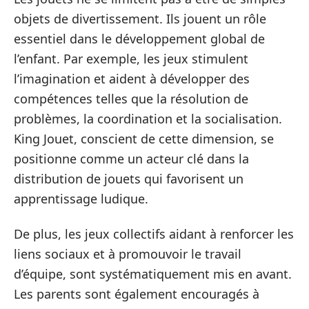
objets de divertissement. Ils jouent un rôle
essentiel dans le développement global de
l’enfant. Par exemple, les jeux stimulent
l’imagination et aident à développer des
compétences telles que la résolution de
problèmes, la coordination et la socialisation.
King Jouet, conscient de cette dimension, se
positionne comme un acteur clé dans la
distribution de jouets qui favorisent un
apprentissage ludique.
De plus, les jeux collectifs aidant à renforcer les
liens sociaux et à promouvoir le travail
d’équipe, sont systématiquement mis en avant.
Les parents sont également encouragés à