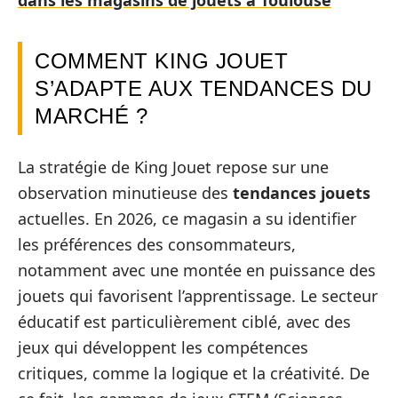
COMMENT KING JOUET
S’ADAPTE AUX TENDANCES DU
MARCHÉ ?
La stratégie de King Jouet repose sur une
observation minutieuse des
tendances jouets
actuelles. En 2026, ce magasin a su identifier
les préférences des consommateurs,
notamment avec une montée en puissance des
jouets qui favorisent l’apprentissage. Le secteur
éducatif est particulièrement ciblé, avec des
jeux qui développent les compétences
critiques, comme la logique et la créativité. De