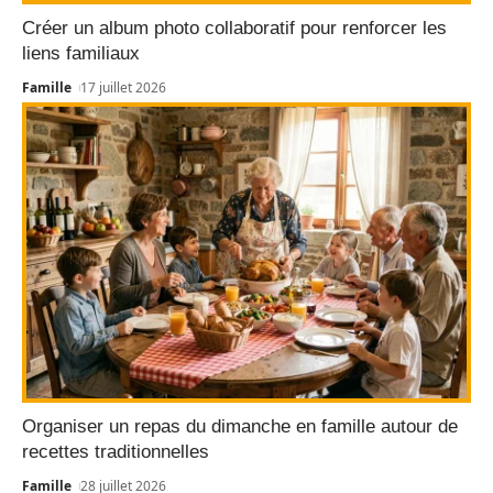
Créer un album photo collaboratif pour renforcer les
liens familiaux
Famille
17 juillet 2026
Organiser un repas du dimanche en famille autour de
recettes traditionnelles
Famille
28 juillet 2026