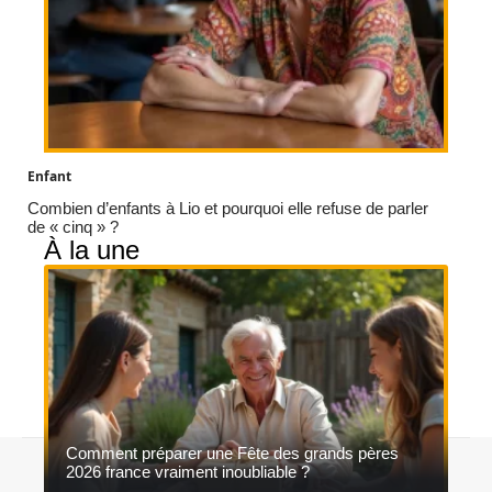
Enfant
Combien d’enfants à Lio et pourquoi elle refuse de parler
de « cinq » ?
À la une
Comment préparer une Fête des grands pères
Contact
Mentions légales
Sitemap
2026 france vraiment inoubliable ?