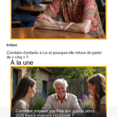
Enfant
Combien d’enfants à Lio et pourquoi elle refuse de parler
de « cinq » ?
À la une
Comment préparer une Fête des grands pères
Contact
Mentions légales
Sitemap
2026 france vraiment inoubliable ?