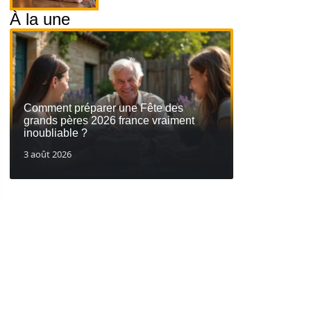
À la une
Comment préparer une Fête des
grands pères 2026 france vraiment
inoubliable ?
3 août 2026