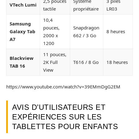
2,5 pouces
Système
3 piles
VTech Lumi
tactile
propriétaire
LR03
10,4
Samsung
pouces,
Snapdragon
Galaxy Tab
8 heures
2000 x
662 / 3 Go
A7
1200
11 pouces,
Blackview
2K Full
T616 / 8 Go
18 heures
TAB 16
View
https://www.youtube.com/watch?v=39EMmDgG2EM
AVIS D’UTILISATEURS ET
EXPÉRIENCES SUR LES
TABLETTES POUR ENFANTS